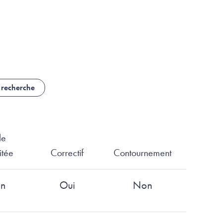
 recherche
le
itée
Correctif
Contournement
n
Oui
Non