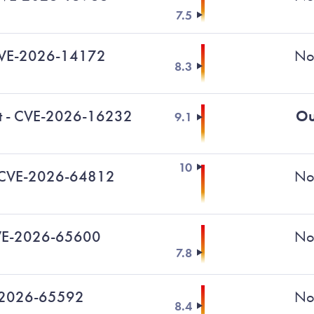
7.5
CVE-2026-14172
No
8.3
nt - CVE-2026-16232
Ou
9.1
10
 - CVE-2026-64812
No
 CVE-2026-65600
No
7.8
-2026-65592
No
8.4