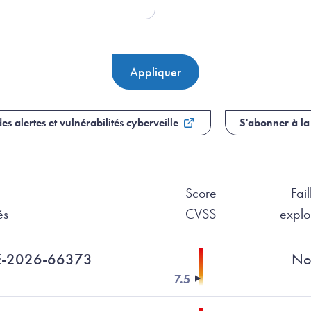
es alertes et vulnérabilités cyberveille
S'abonner à la
Score
Fail
és
CVSS
explo
VE-2026-66373
No
7.5