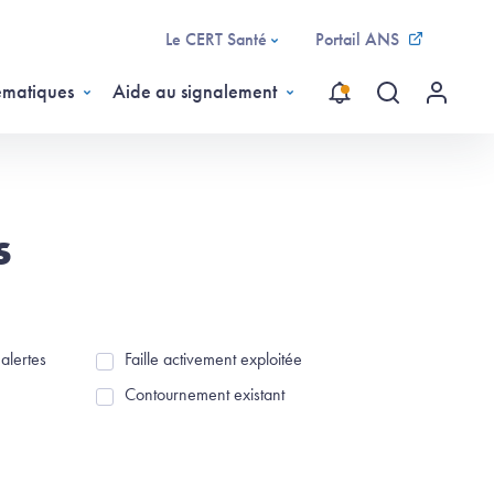
Le CERT Santé
Portail ANS
ématiques
Aide au signalement
Recherche gl
Menu ut
s
alertes
Faille activement exploitée
ertes
Faille activement exploitée
Contournement existant
Contournement existant