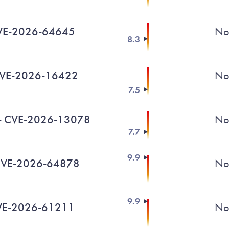
 CVE-2026-64645
No
8.3
CVE-2026-16422
No
7.5
- CVE-2026-13078
No
7.7
9.9
 CVE-2026-64878
No
9.9
CVE-2026-61211
No