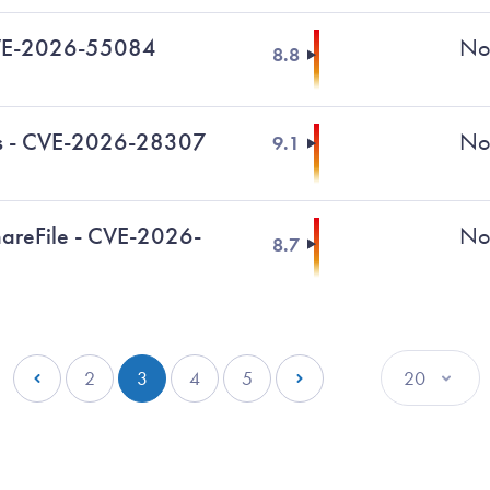
VE-2026-55084
No
8.8
s - CVE-2026-28307
No
9.1
hareFile - CVE-2026-
No
8.7
Pagination
2
3
4
5
Page précédente
Page
Page courante
Page
Page
Page suivante