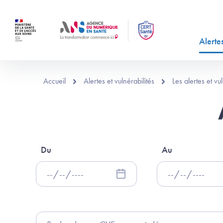
Aller au contenu principal
Alertes
Accueil
Alertes et vulnérabilités
Les alertes et v
Du
Au