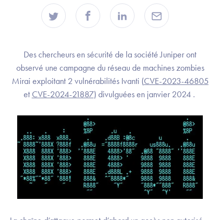
Des chercheurs en sécurité de la société Juniper ont
observé une campagne du réseau de machines zombies
Mirai exploitant 2 vulnérabilités Ivanti (
CVE-2023-46805
et
CVE-2024-21887
) divulguées en janvier 2024 .