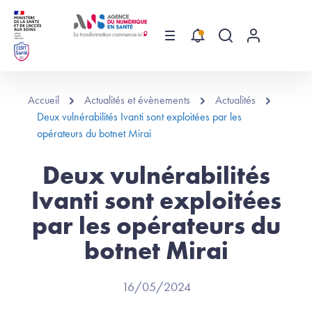
Aller au contenu principal
Menu
Recherche globa
Menu utilis
Accueil
Actualités et évènements
Actualités
Deux vulnérabilités Ivanti sont exploitées par les
opérateurs du botnet Mirai
Deux vulnérabilités
Ivanti sont exploitées
par les opérateurs du
botnet Mirai
16/05/2024