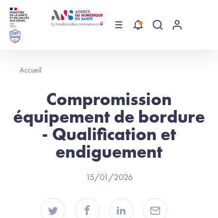
Aller au contenu principal
Menu
Recherche globa
Menu utilis
Accueil
Compromission
équipement de bordure
- Qualification et
endiguement
15/01/2026