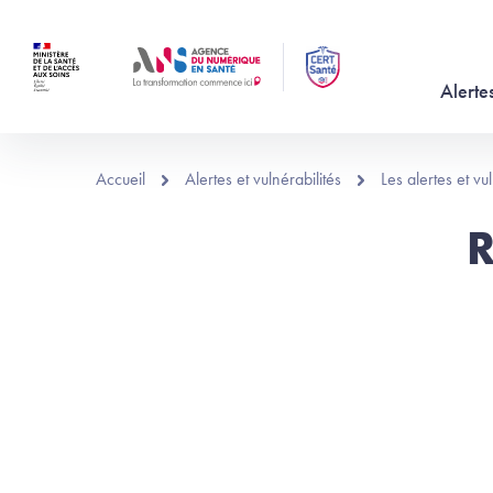
Aller au contenu principal
Alertes
Accueil
Alertes et vulnérabilités
Les alertes et v
R