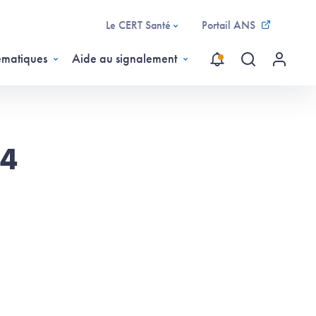
Le CERT Santé
Portail ANS
ématiques
Aide au signalement
Recherche gl
Menu ut
24