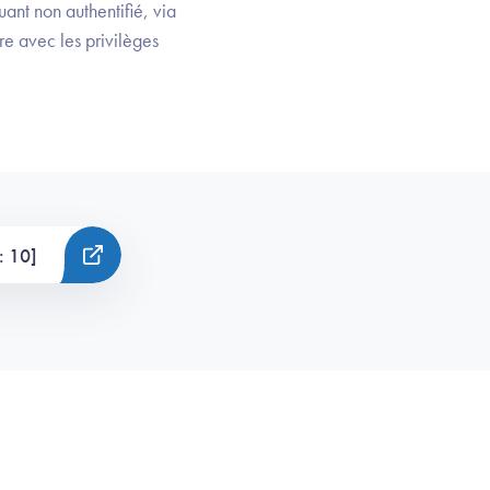
nt non authentifié, via
re avec les privilèges
: 10]