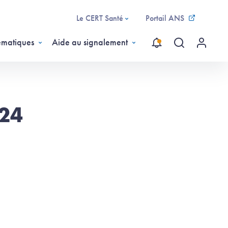
Le CERT Santé
Portail ANS
ématiques
Aide au signalement
Recherche gl
Menu ut
124