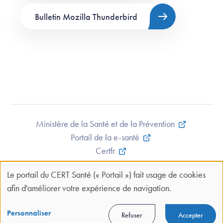
Bulletin Mozilla Thunderbird
Ministère de la Santé et de la Prévention
Portail de la e-santé
Certfr
Mentions légales et CGU
Le portail du CERT Santé (« Portail ») fait usage de cookies
Contact
Panneau
afin d'améliorer votre expérience de navigation.
Plan du site
de
Politique de confidentialité
gestion
Personnaliser
Refuser
Accepter