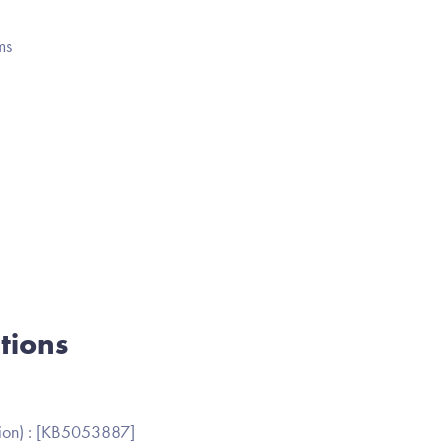
ms
tions
ion) : [KB5053887]