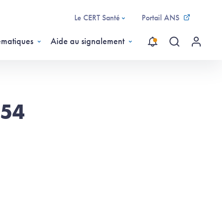
Le CERT Santé
Portail ANS
ématiques
Aide au signalement
Recherche gl
Menu ut
054