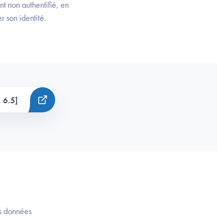
 non authentifié, en
 son identité.
 6.5]
es données