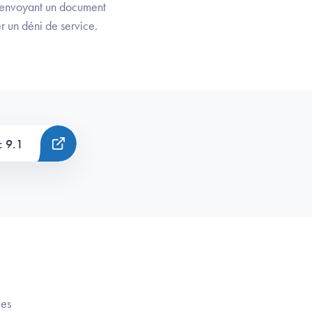
n envoyant un document
r un déni de service.
: 9.1
ées