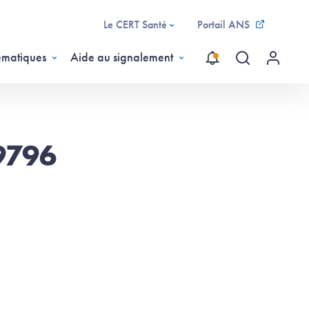
Le CERT Santé
Portail ANS
ématiques
Aide au signalement
Recherche gl
Menu ut
9796