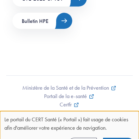
Bulletin HPE
Ministère de la Santé et de la Prévention
Portail de la e-santé
Certfr
Mentions légales et CGU
Le portail du CERT Santé (« Portail ») fait usage de cookies
Contact
Panneau
afin d'améliorer votre expérience de navigation.
Plan du site
de