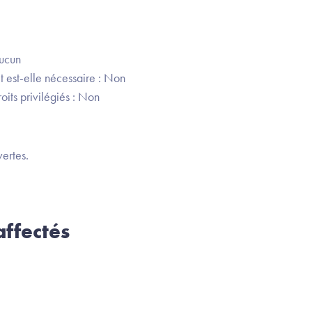
Aucun
t est-elle nécessaire : Non
oits privilégiés : Non
ertes.
ffectés