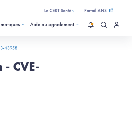
Le CERT Santé
Portail ANS
ématiques
Aide au signalement
Recherche gl
Menu ut
023-43958
 - CVE-