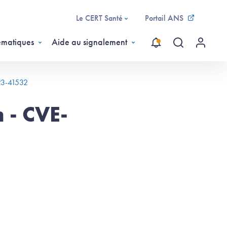
Le CERT Santé
Portail ANS
ématiques
Aide au signalement
Recherche gl
Menu ut
23-41532
 - CVE-