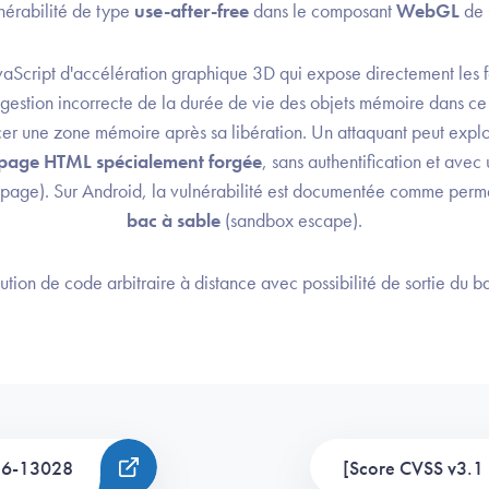
ulnérabilité de type
use-after-free
dans le composant
WebGL
de 
aScript d'accélération graphique 3D qui expose directement les 
gestion incorrecte de la durée de vie des objets mémoire dans c
cer une zone mémoire après sa libération. Un attaquant peut exploi
page HTML spécialement forgée
, sans authentification et avec
 la page). Sur Android, la vulnérabilité est documentée comme per
bac à sable
(sandbox escape).
tion de code arbitraire à distance avec possibilité de sortie du b
26-13028
[Score CVSS v3.1 