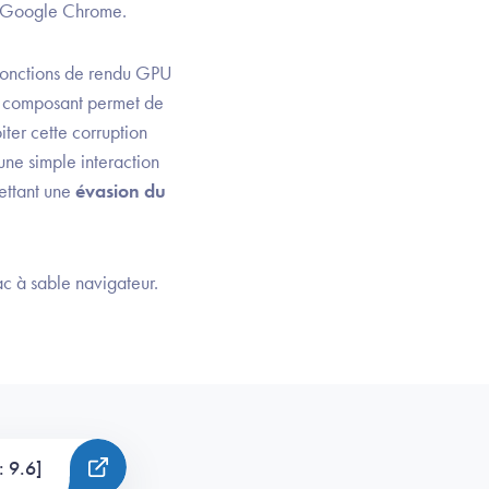
Google Chrome.
fonctions de rendu GPU
e composant permet de
ter cette corruption
 une simple interaction
mettant une
évasion du
ac à sable navigateur.
: 9.6]