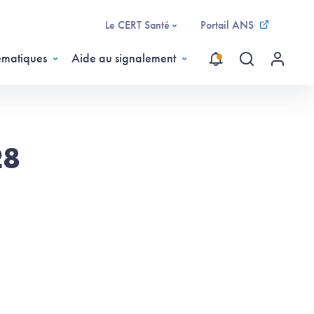
Le CERT Santé
Portail ANS
ématiques
Aide au signalement
Recherche gl
Menu ut
28