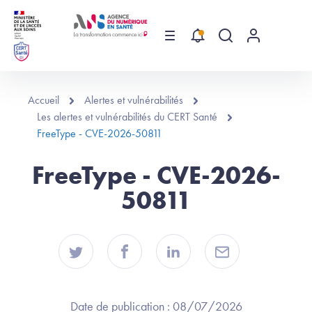
Aller au contenu principal
Menu
Recherche globa
Menu utilis
Accueil
Alertes et vulnérabilités
Les alertes et vulnérabilités du CERT Santé
FreeType - CVE-2026-50811
FreeType - CVE-2026-
50811
Date de publication :
08/07/2026