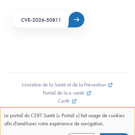
CVE-2026-50811
Ministère de la Santé et de la Prévention
Portail de la e-santé
Certfr
Mentions légales et CGU
Le portail du CERT Santé (« Portail ») fait usage de cookies
Contact
Panneau
afin d'améliorer votre expérience de navigation.
Plan du site
de