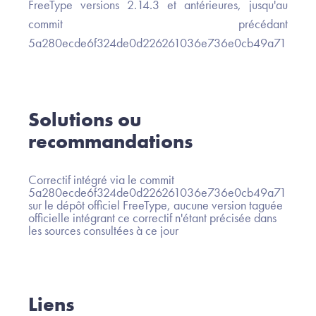
FreeType versions 2.14.3 et antérieures, jusqu'au
commit précédant
5a280ecde6f324de0d226261036e736e0cb49a71
Solutions ou
recommandations
Correctif intégré via le commit
5a280ecde6f324de0d226261036e736e0cb49a71
sur le dépôt officiel FreeType, aucune version taguée
officielle intégrant ce correctif n'étant précisée dans
les sources consultées à ce jour
Liens