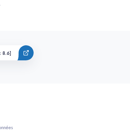
.
: 8.6]
données