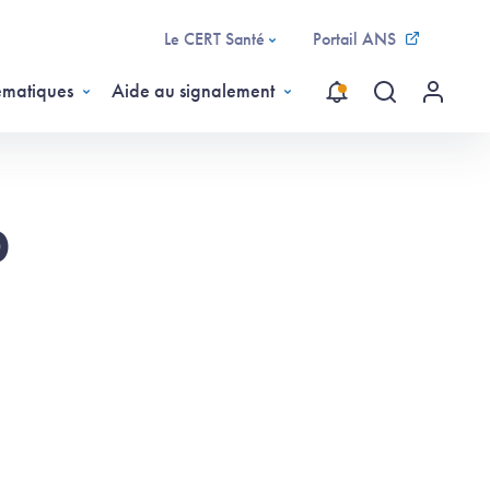
Le CERT Santé
Portail ANS
ématiques
Aide au signalement
Recherche gl
Menu ut
0