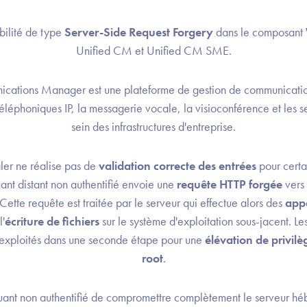
abilité de type
Server-Side Request Forgery
dans le composant
Unified CM et Unified CM SME.
cations Manager est une plateforme de gestion de communications
téléphoniques IP, la messagerie vocale, la visioconférence et les 
sein des infrastructures d'entreprise.
er ne réalise pas de
validation correcte des entrées
pour certa
ant distant non authentifié envoie une
requête HTTP forgée
vers 
ette requête est traitée par le serveur qui effectue alors des
appe
l'
écriture de fichiers
sur le système d'exploitation sous-jacent. Les
 exploités dans une seconde étape pour une
élévation de privil
root
.
quant non authentifié de compromettre complètement le serveur hé