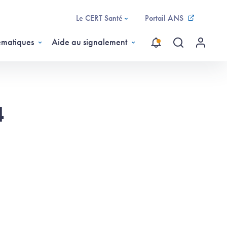
Le CERT Santé
Portail ANS
ématiques
Aide au signalement
Recherche gl
Menu ut
4