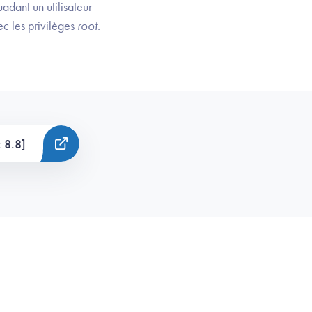
adant un utilisateur
ec les privilèges
root
.
 8.8]