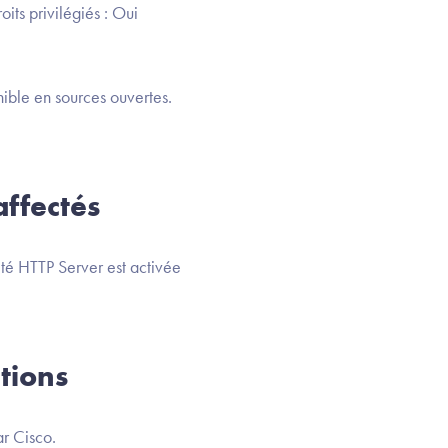
its privilégiés : Oui
ible en sources ouvertes.
ffectés
ité HTTP Server est activée
tions
r Cisco.