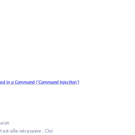
used in a Command ('Command Injection')
Aucun
 est-elle nécessaire : Oui