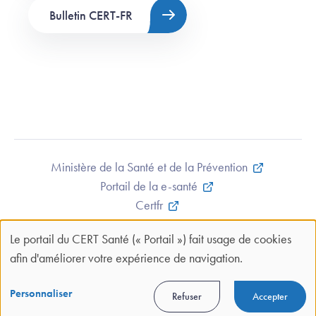
Bulletin CERT-FR
Ministère de la Santé et de la Prévention
Portail de la e-santé
Certfr
Mentions légales et CGU
Le portail du CERT Santé (« Portail ») fait usage de cookies
Contact
Panneau
afin d'améliorer votre expérience de navigation.
Plan du site
de
Politique de confidentialité
gestion
Personnaliser
Refuser
Accepter