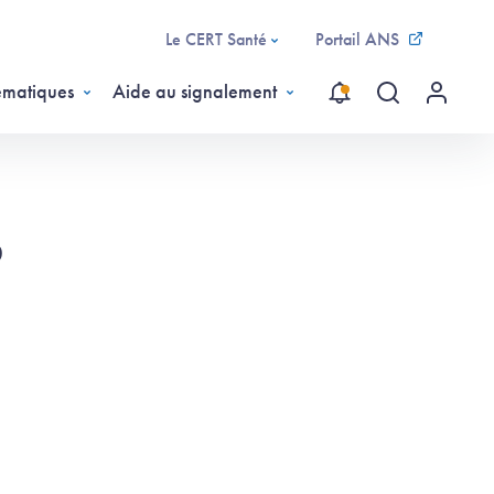
Le CERT Santé
Portail ANS
ématiques
Aide au signalement
Recherche gl
Menu ut
5