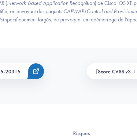
AR
(
Network-Based Application Recognition
) de Cisco IOS XE p
ntifié, en envoyant des paquets
CAPWAP
(
Control and Provisionin
ts
) spécifiquement forgés, de provoquer un redémarrage de l’appa
25-20315
[Score CVSS v3.1 
Risques