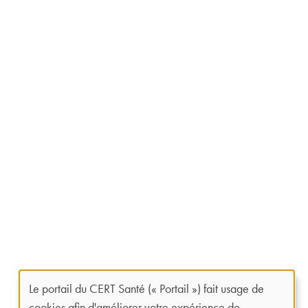
Le portail du CERT Santé (« Portail ») fait usage de
Panneau
cookies afin d'améliorer votre expérience de