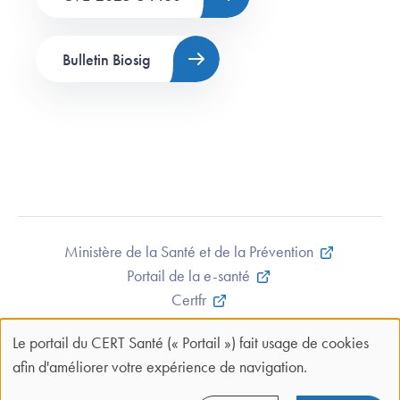
Bulletin Biosig
Ministère de la Santé et de la Prévention
Portail de la e-santé
Certfr
Mentions légales et CGU
Le portail du CERT Santé (« Portail ») fait usage de cookies
Contact
Panneau
afin d'améliorer votre expérience de navigation.
Plan du site
de