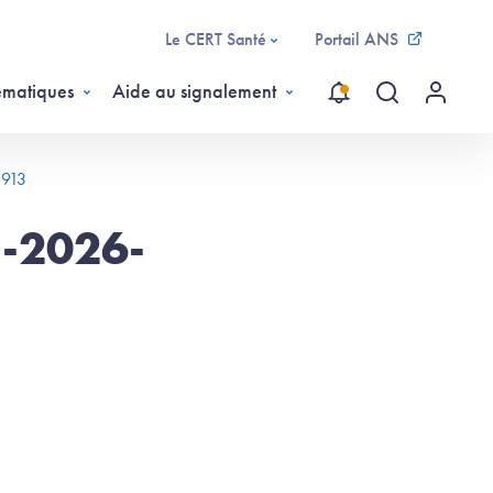
Le CERT Santé
Portail ANS
ématiques
Aide au signalement
Recherche gl
Menu ut
3913
E-2026-