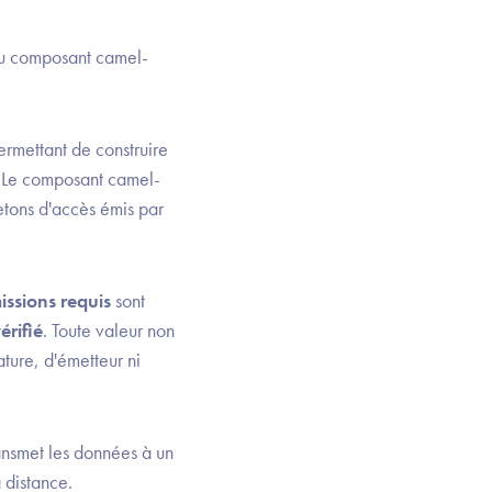
 composant camel-
rmettant de construire
. Le composant camel-
etons d'accès émis par
issions requis
sont
érifié
. Toute valeur non
ture, d'émetteur ni
ransmet les données à un
 distance.