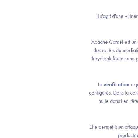
Il s'agit d'une vulné
Apache Camel est un f
des routes de médiat
keycloak fournit une 
La
vérification c
configurés. Dans la conf
nulle dans l'en-têt
Elle permet à un attaqu
producteu