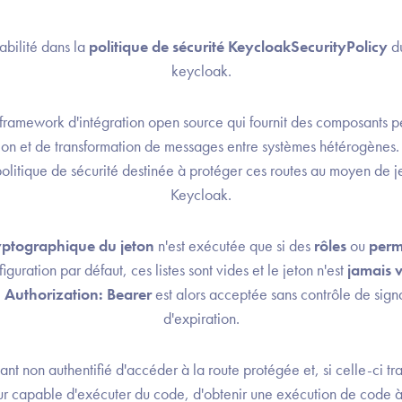
rabilité dans la
politique de sécurité KeycloakSecurityPolicy
du
keycloak.
ramework d'intégration open source qui fournit des composants pe
ion et de transformation de messages entre systèmes hétérogènes
politique de sécurité destinée à protéger ces routes au moyen de j
Keycloak.
ryptographique du jeton
n'est exécutée que si des
rôles
ou
perm
iguration par défaut, ces listes sont vides et le jeton n'est
jamais v
e
Authorization: Bearer
est alors acceptée sans contrôle de signa
d'expiration.
ant non authentifié d'accéder à la route protégée et, si celle-ci t
r capable d'exécuter du code, d'obtenir une exécution de code à