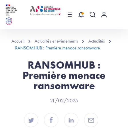
Aller au contenu principal
Menu
Recherche globa
Menu utilis
Accueil
Actualités et évènements
Actualités
RANSOMHUB : Première menace ransomware
RANSOMHUB :
Première menace
ransomware
21/02/2025