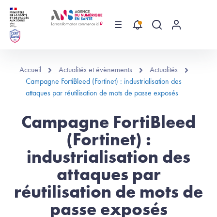
Aller au contenu principal
Menu
Recherche globa
Menu utilis
Accueil
Actualités et évènements
Actualités
Campagne FortiBleed (Fortinet) : industrialisation des
attaques par réutilisation de mots de passe exposés
Campagne FortiBleed
(Fortinet) :
industrialisation des
attaques par
réutilisation de mots de
passe exposés